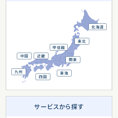
北海道
東北
甲信越
近畿
中国
関東
九州
東海
四国
サービスから探す