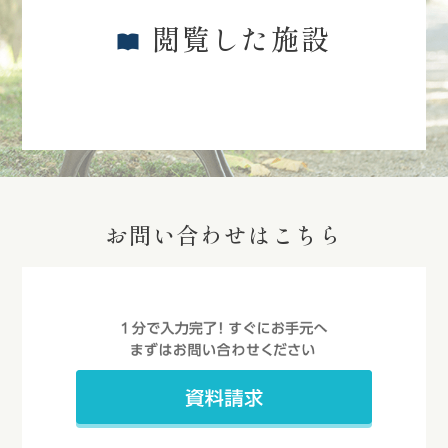
トでは、専門家によるコラムや認知
閲覧した施設
症・介護・健康面での様々な情報を
掲載しております。ぜひご覧くださ
い。
＿＿＿＿＿＿＿＿＿＿＿＿＿＿＿
＿＿
【家族の介護と健康を支える学研
の情報サイト】
お問い合わせはこちら
https://www.mcsg.co.jp/kent
atsu/
＿＿＿＿＿＿＿＿＿＿＿＿＿＿＿
＿＿