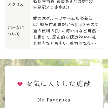
名鉄常滑線 朝倉駅より徒歩5分
アクセス
古見駅より徒歩8分
愛の家グループホーム知多新知
は、知多市朝倉駅から徒歩3分の交
ホームに
通の便利の良い、海や山など自然
ついて
も豊かで、歴史的な建造物や神社
やお寺なども多い、魅力的な街の
中にあります。
「介護は奇跡を起こせる仕事」で
す。「私たちの関わり次第で入居者
様の可能性は引き出せる」を肝に、
ここで、入居者様が最期まで自分
らしく生活を送れるようにサービス
お気に入りした施設
を提供していくように努めて参りま
す。
No Favorites
愛の家を運営するMCSの情報サイ