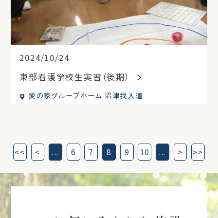
2024/10/24
東部看護学校生実習（後期）
愛の家グループホーム 沼津我入道
<<
<
...
6
7
8
9
10
...
>
>>