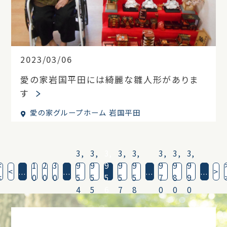
2023/03/06
愛の家岩国平田には綺麗な雛人形がありま
す
愛の家グループホーム 岩国平田
3,
3,
3,
3,
3,
3,
3,
3,
<
1
2
3
9
9
9
9
9
9
9
9
<
...
...
...
...
>
<
0
0
0
5
5
5
5
5
7
8
9
4
5
6
7
8
0
0
0