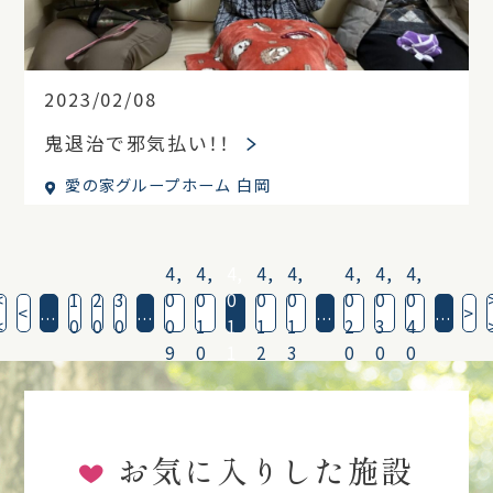
2023/02/08
鬼退治で邪気払い！！
愛の家グループホーム 白岡
4,
4,
4,
4,
4,
4,
4,
4,
<
1
2
3
0
0
0
0
0
0
0
0
<
...
...
...
...
>
<
0
0
0
0
1
1
1
1
2
3
4
9
0
1
2
3
0
0
0
お気に入りした施設