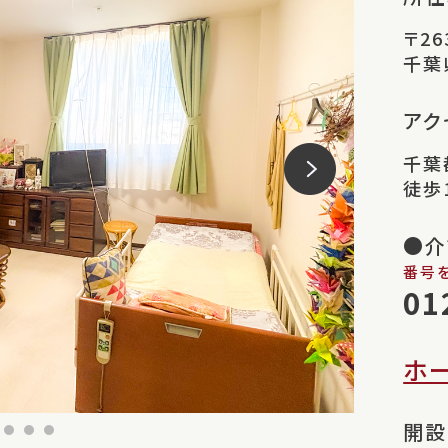
〒26
千葉
アク
千葉
徒歩
●介
番号
01
ホー
開設