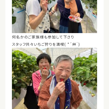
何名かのご家族様も参加して下さり
スタッフ共々いちご狩りを満喫( *´艸｀)