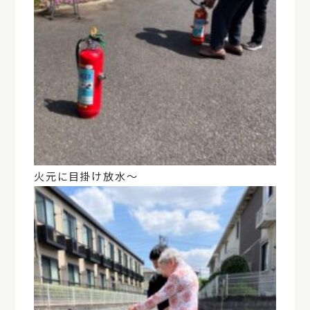
火元に目掛け放水～