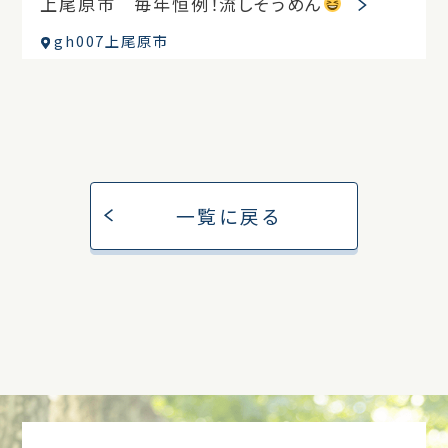
上尾原市 毎年恒例！流しそうめん
gh007上尾原市
一覧に戻る