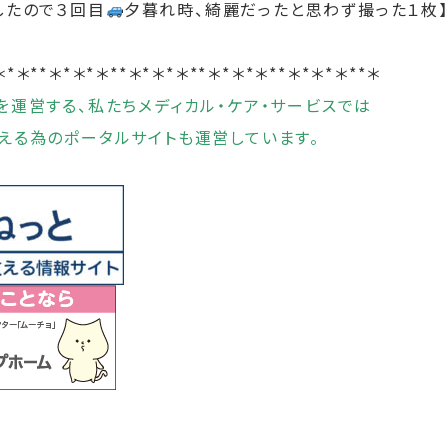
したので３回目
夕暮れ時、綺麗だったと思わず撮った１枚
＊*＊**＊*＊*＊**＊*＊*＊**＊*＊*＊**＊*＊*＊**＊
を運営する、私たちメディカル・ケア・サービスでは
える為のポータルサイトも運営しています。