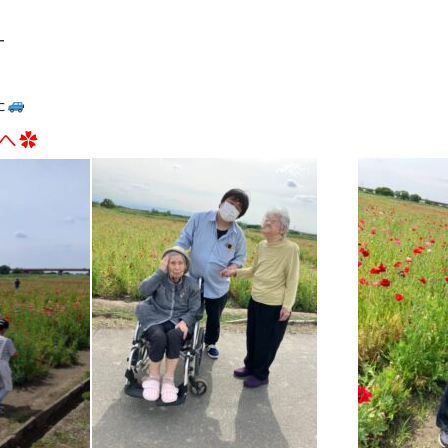
ー
・
た
アへ✿