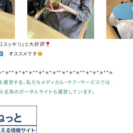
口スッキリ』と大好評
オススメです
＊*＊**＊*＊*＊**＊*＊*＊**＊*＊*＊**＊*＊*＊**＊
を運営する、私たちメディカル・ケア・サービスでは
える為のポータルサイトも運営しています。