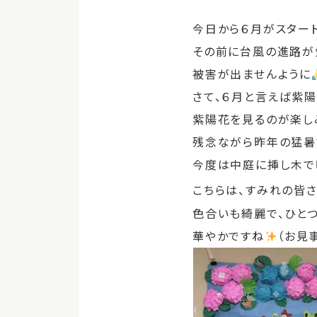
今日から６月がスター
その前に台風の進路が
被害が出ませんように
さて、６月と言えば紫
紫陽花を見るのが楽し
残念ながら昨年の猛暑
今度は中庭に挿し木で
こちらは、すみれの皆
色合いも綺麗で、ひと
華やかですね
（お見