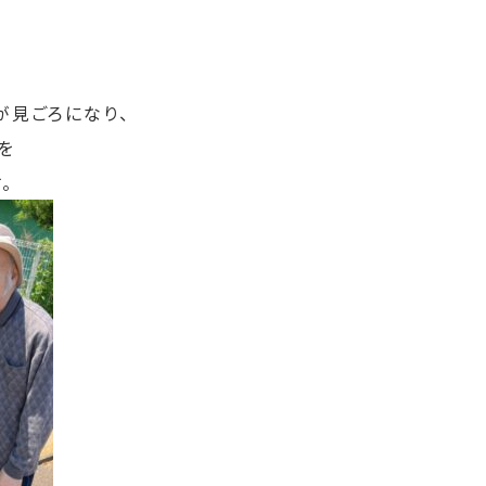
が見ごろになり、
を
。