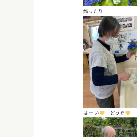
飾ったり
はーい
どうぞ