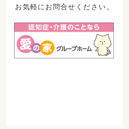
お気軽にお問合せください。
＃愛の家グループホーム多治見
＃多治見市
＃多治見市旭
ヶ丘
＃グループホーム
＃認知症対応型共同生活介護
＃グループホームの日常 ＃
施設レク
＃多治見市求人 ＃七夕レク ＃願い事
＃介護スタッフ募集
＃介護職
＃ケアスタッフ＃未経験者
歓迎 ＃入居キャンペーン