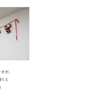
すが、
聞くと
」