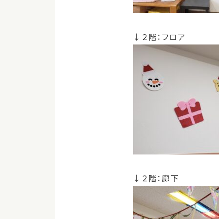
↓２階：フロア
↓２階：廊下