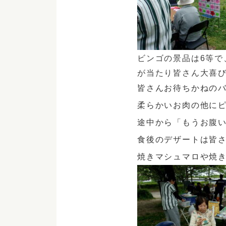
ビンゴの景品は6等で
が当たり皆さん大喜
皆さんお待ちかねの
柔らかいお肉の他に
途中から「もうお腹
食後のデザートは皆
焼きマシュマロや焼