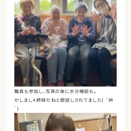
職員も参加し、写真の後に水分補給も。
かしまし４姉妹だねと御話しされてました( ´艸
｀)