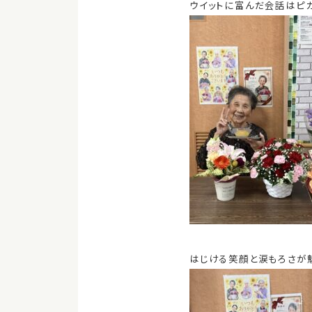
ウイットに富んだ会話はピ
はじける笑顔と涙もろさが