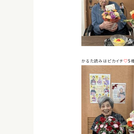
かるた読みはピカイチ
♡
S