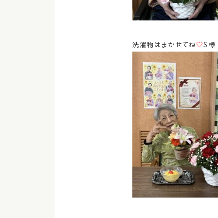
洗濯物はまかせてね
♡
S様