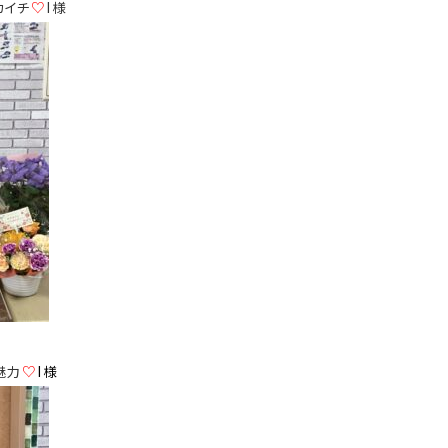
カイチ
♡
I様
魅力
♡
I様