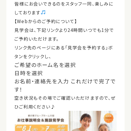
皆様にお会いできるのをスタッフ一同、楽しみに
しております
【
Web
からのご予約について】
見学会は、下記リンクより
24
時間いつでも
1
分
で
ご予約いただけます。
リンク先のページにある「見学会を予約する」ボ
タンをクリックし、
ご希望のホーム名
を選択
日時
を選択
お名前・連絡先
を入力 これだけで完了で
す！
空き状況もその場でご確認いただけますので、ぜ
ひご利用ください
♪