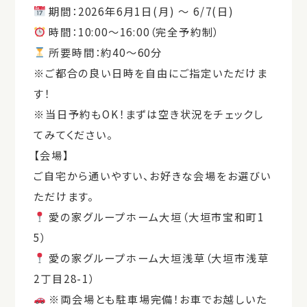
期間：
2026
年
6
月
1
日
(
月
)
〜
6/7(
日
)
時間：
10:00
～
16:00
（完全予約制）
所要時間：約
40
～
60
分
※ご都合の良い日時を自由にご指定いただけま
す！
※当日予約も
OK
！まずは空き状況をチェックし
てみてください。
【会場】
ご自宅から通いやすい、お好きな会場をお選びい
ただけます。
愛の家グループホーム大垣（大垣市宝和町
1
5
）
愛の家グループホーム大垣浅草（大垣市浅草
2
丁目
28-1
）
※両会場とも駐車場完備！お車でお越しいた