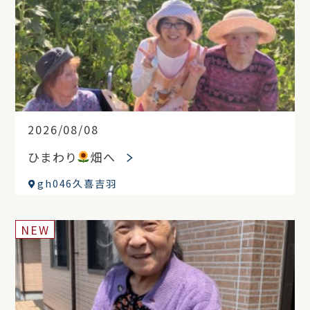
2026/08/08
ひまわり
畑へ
gh046久喜吉羽
NEW