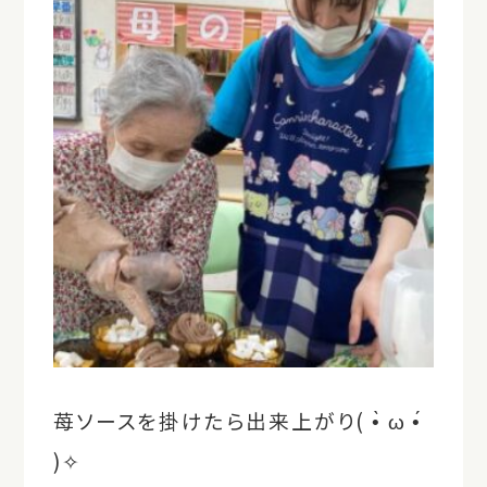
苺ソースを掛けたら出来上がり( •̀ ω •́
)✧