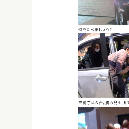
何をたべましょう？
車椅子は６台。腕の見せ所で