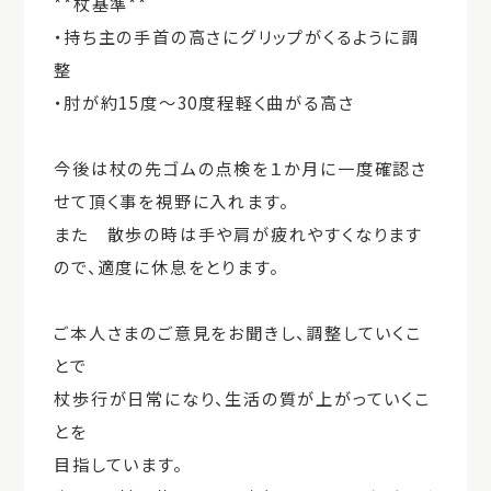
**杖基準**
・持ち主の
手首の高さ
にグリップがくるように調
整
・肘が約15度～30度程軽く曲がる高さ
今後は杖の先ゴムの点検を１か月に一度確認さ
せて頂く事を視野に入れます。
また 散歩の時は手や肩が疲れやすくなります
ので、適度に休息をとります。
ご本人さまのご意見をお聞きし、調整していくこ
とで
杖歩行が日常になり、生活の質が上がっていくこ
とを
目指しています。