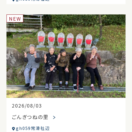
NEW
2026/08/03
ごんぎつねの里
gh059常滑社辺