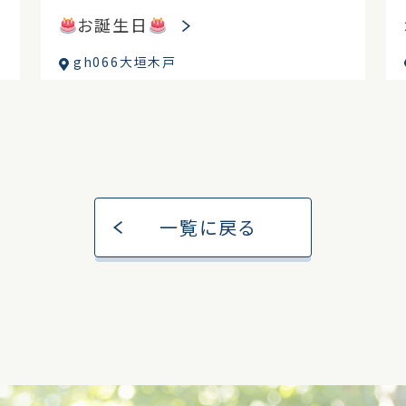
お誕生日
gh066大垣木戸
一覧に戻る