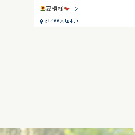
夏模様
gh066大垣木戸