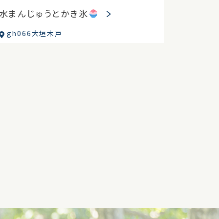
水まんじゅうとかき氷
gh066大垣木戸