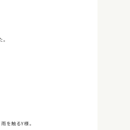
た。
雨を触るY様。