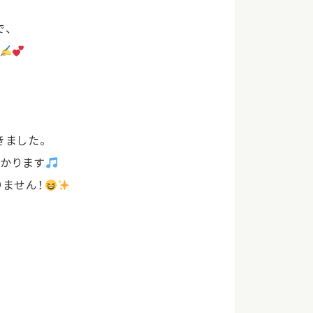
で、
きました。
わかります
ません！