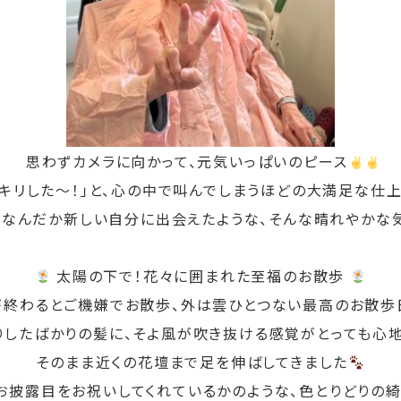
思わずカメラに向かって、元気いっぱいの
ピース
ッキリした〜！」と、心の中で叫んでしまうほどの大満足な仕
、なんだか新しい自分に出会えたような、そんな晴れやかな
太陽の下で！花々に囲まれた至福のお散歩
が終わるとご機嫌でお散歩、外は雲ひとつない
最高のお散歩
りしたばかりの髪に、そよ風が吹き抜ける感覚がとっても心地
そのまま近くの花壇まで足を伸ばしてきました
お披露目をお祝いしてくれているかのような、色とりどりの