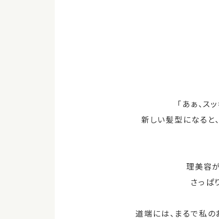
「あぁ、ス
新しい髪型になると
理美容
さっぱ
道端には、まるで私の