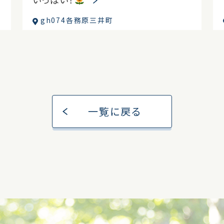
gh074各務原三井町
一覧に戻る