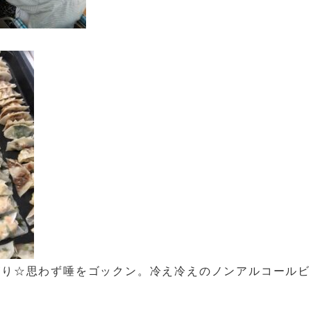
がり☆思わず唾をゴックン。冷え冷えのノンアルコールビ