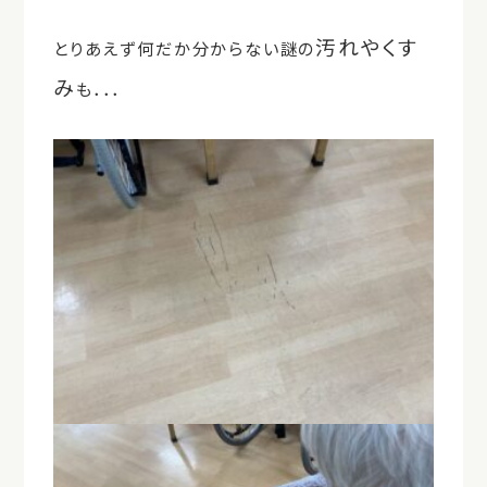
汚れやくす
とりあえず何だか分からない謎の
み
も．．．