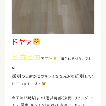
ドヤァ
ビカビカ
です
黄色は見づらいです
ね
照明
証明
の反射がこのキレイなな光沢を
してく
れています オイ
今回は15時頃まで1階共用部（玄関、リビング、ト
イレ、浴室、キッチン）のWAX清掃でしたので、