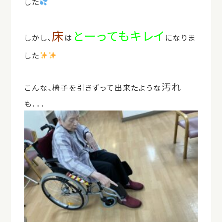
した
床
とーってもキレイ
しかし、
は
になりま
した
汚れ
こんな、椅子を引きずって出来たような
も．．．