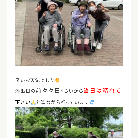
良いお天気でした
前々々日
当日は
晴れて
外出日の
くらいから
下さい
と陰ながら祈っています