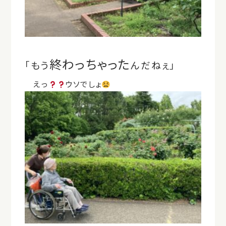
終わっちゃった
「もう
んだねぇ」
えっ
ウソでしょ