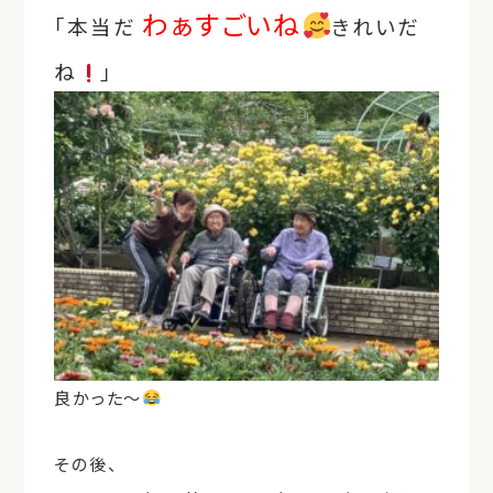
わぁすごいね
「本当だ
きれいだ
ね
」
良かった～
その後、