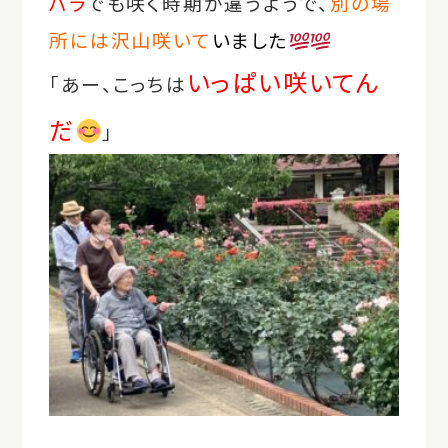
バラ
でも咲く時期が違うようで、
別の場
所には沢山咲いて
いました
いっぱい咲いてん
「あー、こっちは
だ
」