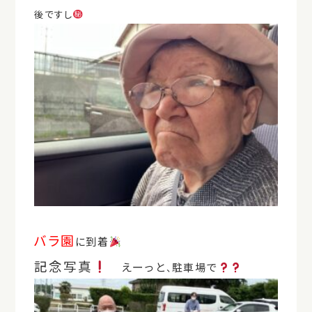
後ですし
バラ園
に到着
記念写真
えーっと
駐車場で
、