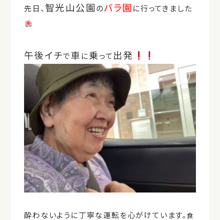
智光山公園
バラ園
先日、
の
に行ってきました
午後イチ
車
乗
出発
で
に
って
酔わないように丁寧な運転を心がけています。
食