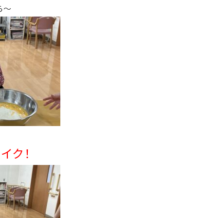
ら～
ェイク
！