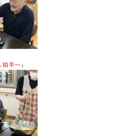
。拍手～
」