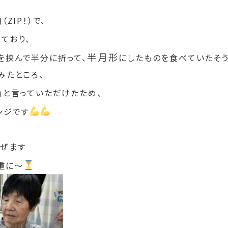
ZIP！）で、
ており、
半月形
を挟んで半分に折って、
にしたものを食べていたそ
みたところ、
」と言っていただけたため、
ンジです
混ぜます
重に～