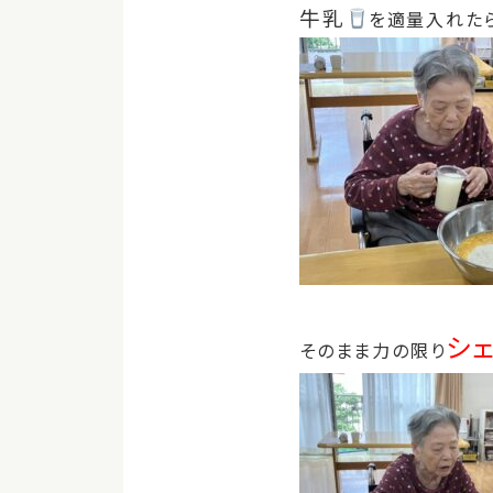
牛乳
を適量入れた
シ
そのまま力の限り