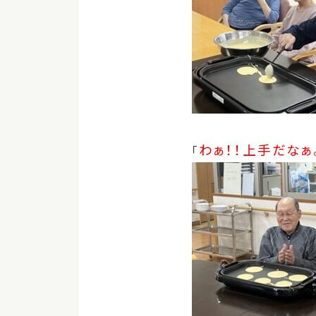
わぁ！！上手だなぁ
「