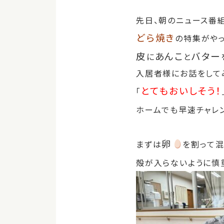
先日、朝のニュース番組（
どら焼き
の特集がやっ
皮
あんこ
バター
に
と
入居者様にお話をして
とてもおいしそう！
「
ホームでも早速チャレ
卵
まずは
を割って
殻が入らないように慎