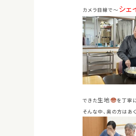
シェイ
カメラ目線で～
生地
できた
を丁寧
そんな中、奥の方はあ