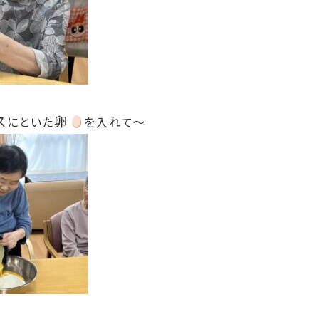
ス
卵
にといた
を入れて～