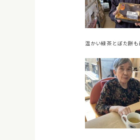
温かい緑茶とぼた餅も