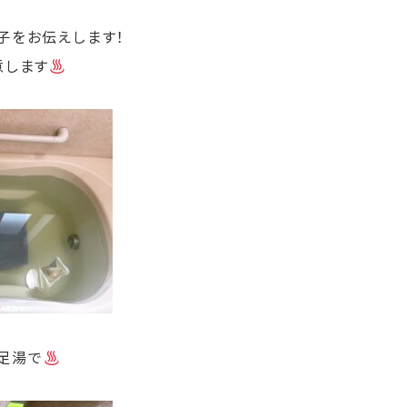
子をお伝えします！
意します
足湯で