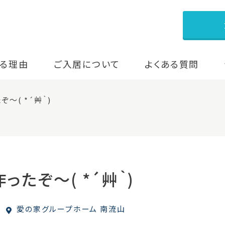
る理由
ご入居について
よくある質問
～( *´艸｀)
ったぞ～( *´艸｀)
愛の家グループホーム 南流山