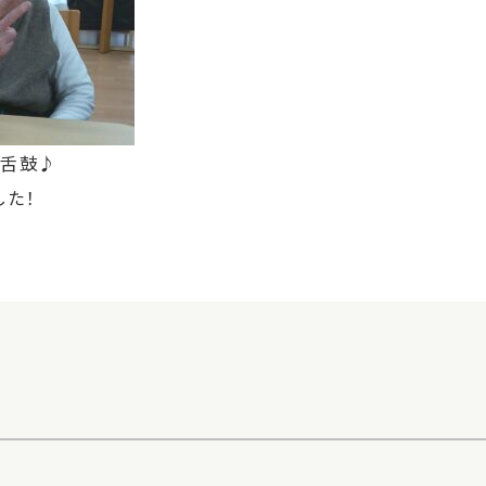
に舌鼓♪
した！