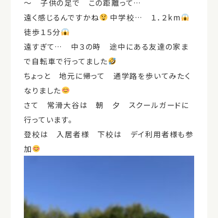
～ 子供の足で この距離って…
遠く感じるんですかね
中学校… １．２km
徒歩１５分
遠すぎて… 中３の時 途中にある友達の家ま
で自転車で行ってました
ちょっと 地元に帰って 通学路を歩いてみたく
なりました
さて 常滑大谷は 朝 夕 スクールガードに
行っています。
登校は 入居者様 下校は デイ利用者様も参
加