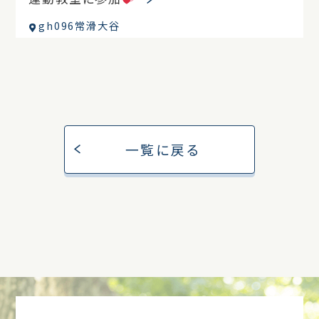
gh096常滑大谷
一覧に戻る