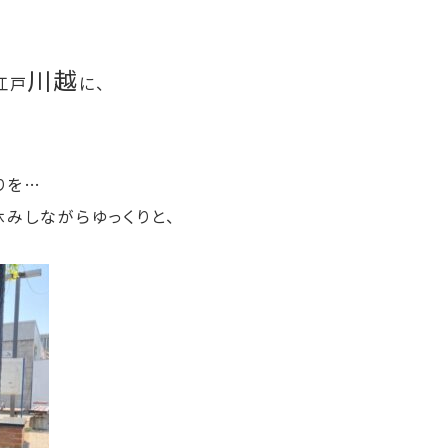
川越
江戸
に、
りを…
みしながらゆっくりと、