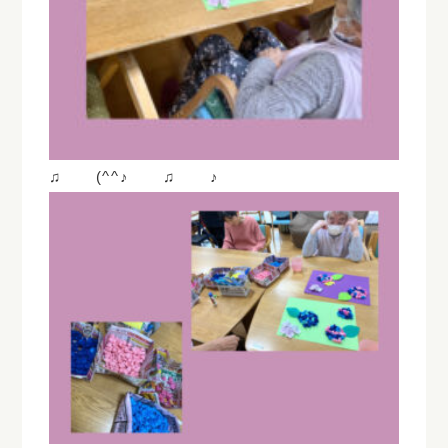
♫ (^^♪ ♫ ♪