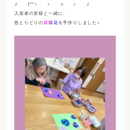
♫ (^^♪ ♪ ♫ ♪ ♫
入居者の皆様と一緒に、
色とりどりの
紫
陽
花
を手作りしました♪