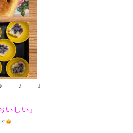
^♪ ♪ ♩
おいしい』
ます