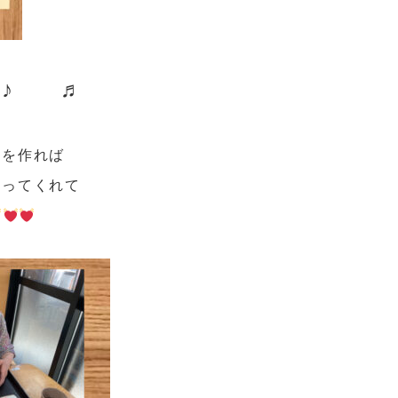
♪ ♪ ♬
んを作れば
いってくれて