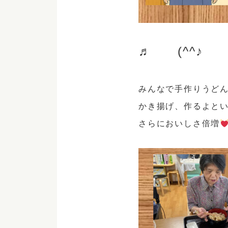
♬ (^^
みんなで手作りうど
かき揚げ、作るよと
さらにおいしさ倍増