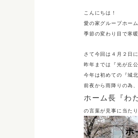
こんにちは！
愛の家グループホー
季節の変わり目で寒
さて今回は４月２日
昨年までは『光が丘
今年は初めての『城
前夜から雨降りの為
ホーム長『わ
の言葉が見事に当た