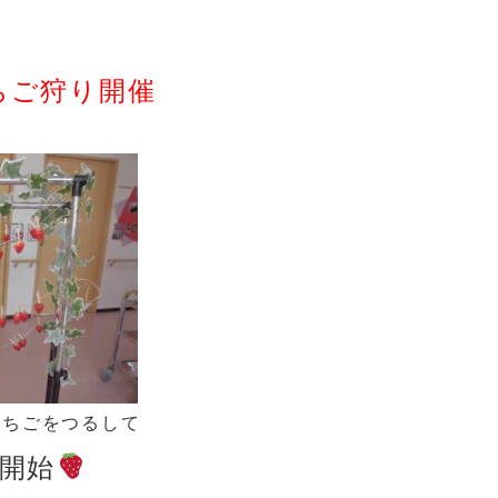
ちご狩り開催
ちごをつるして
開始