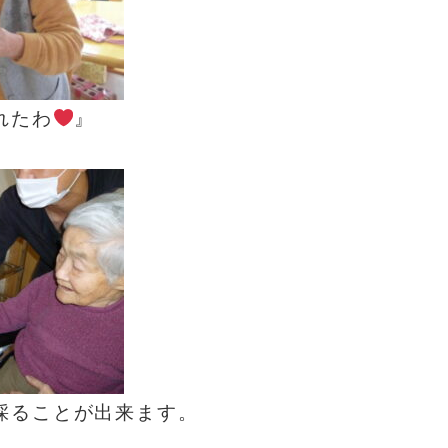
たわ
』
採ることが出来ます。