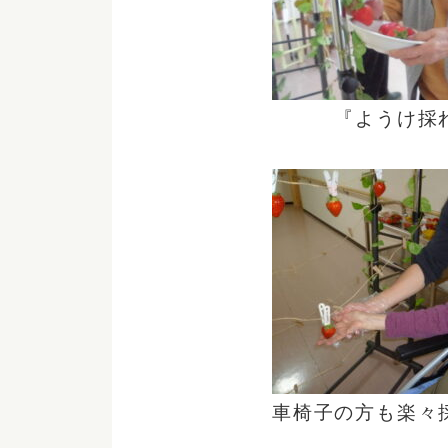
『ようけ採れ
車椅子の方も楽々