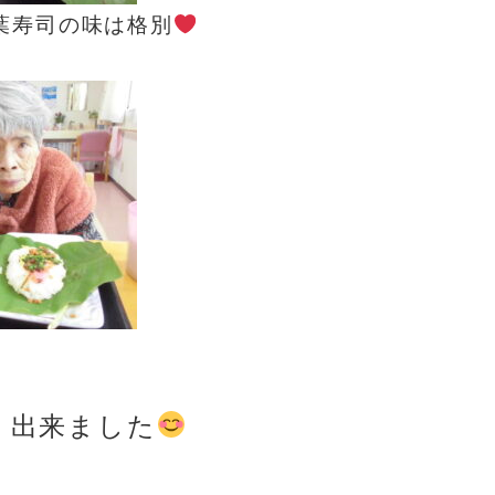
葉寿司の味は格別
く出来ました