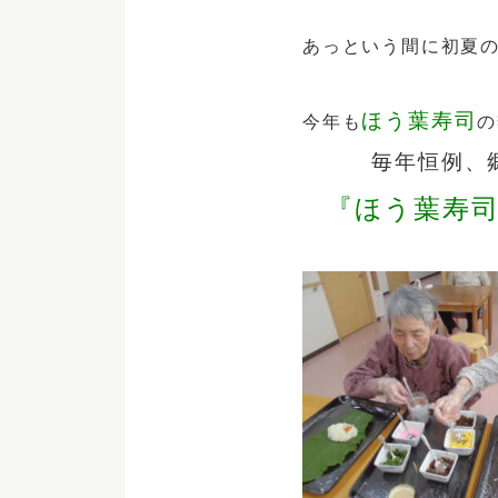
あっという間に初夏
ほう葉寿司
今年も
の
毎年恒例、郷
『ほう葉寿