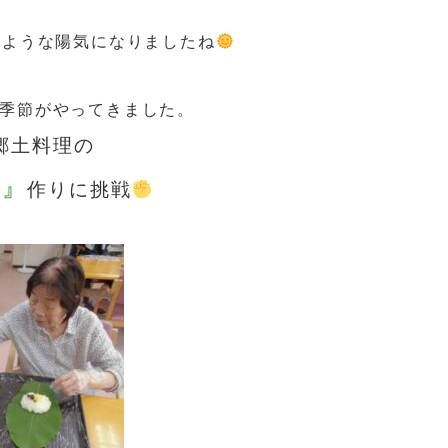
のような
陽気になりましたね
季節がやってきました。
土料理の
司』
作りに挑戦