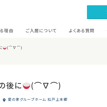
る理由
ご入居について
よくある質問
に
(⌒∇⌒)
の後に
(⌒∇⌒)
愛の家グループホーム 松戸上本郷