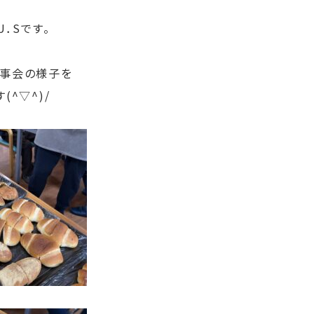
．Sです。
事会の様子を
^▽^)/