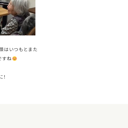
顔はいつもとまた
ですね
に！