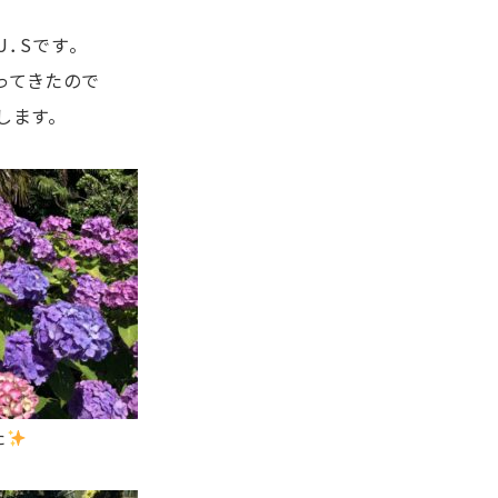
．Sです。
ってきたので
します。
た