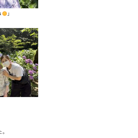
ね
」
た。