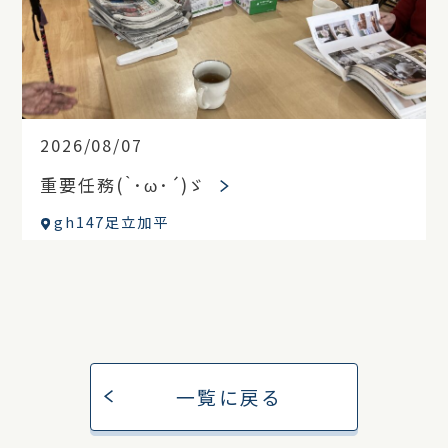
2026/08/07
重要任務(｀･ω･´)ゞ
gh147足立加平
一覧に戻る