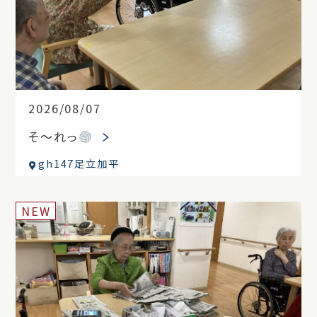
2026/08/07
そ～れっ
gh147足立加平
NEW