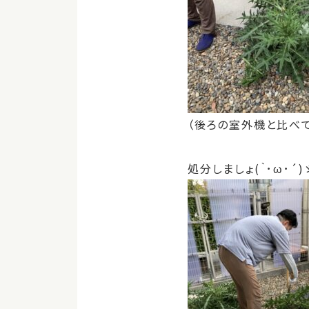
（後ろの室外機と比べ
処分しましょ(｀･ω･´)