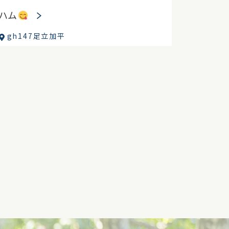
ハム
gh147足立加平