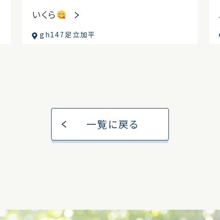
いくら
gh147足立加平
一覧に戻る