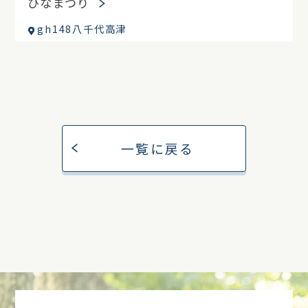
ひなまつり
gh148八千代高津
一覧に戻る