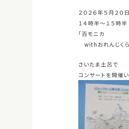
２０２６年５月２０日
１４時半～１５時半
「百モニカ
withおれんじく
さいたま土呂で
コンサートを開催い