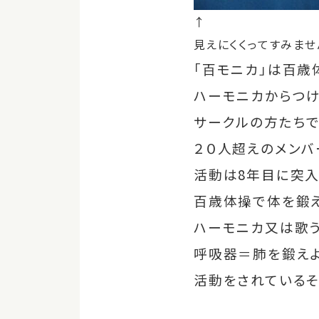
↑
見えにくくってすみませ
「百モニカ」は百歳
ハーモニカからつ
サークルの方たち
２０人超えのメンバ
活動は8年目に突入
百歳体操で体を鍛
ハーモニカ又は歌
呼吸器＝肺を鍛えよ
活動をされているそ