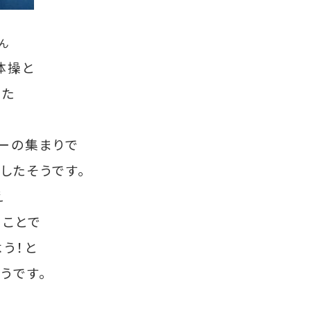
ん
体操と
けた
で
ーの集まりで
したそうです。
え
うことで
う！と
うです。