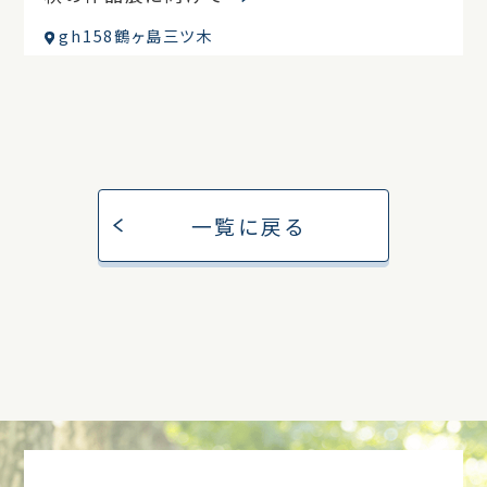
gh158鶴ヶ島三ツ木
一覧に戻る