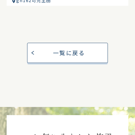
gh162可児土田
一覧に戻る