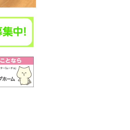
ーム可児土田/＃愛の家グループホーム
土田/＃岐阜県可児市＃グループホーム/＃認知症対
ケア/＃高齢者施設/＃介護施設
うすくい/＃モノマネ/＃笑顔の瞬間/＃日々の暮らし