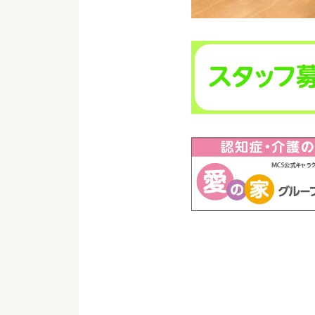
＃愛の家グループホ
＃可児市/＃可児市
＃認知症/＃認知症
＃施設レク/＃どじょ