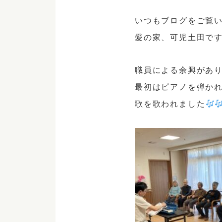
いつもブログをご覧
愛の家、可児土田で
職員による余興があ
最初はピアノを弾か
歌を歌われました