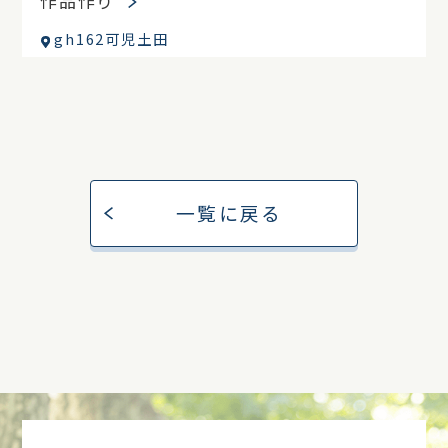
作品作り
gh162可児土田
一覧に戻る