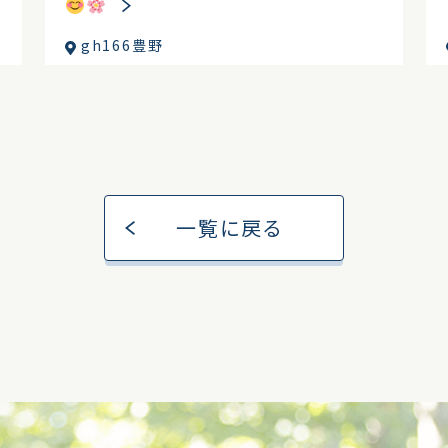
gh166豊野
一覧に戻る