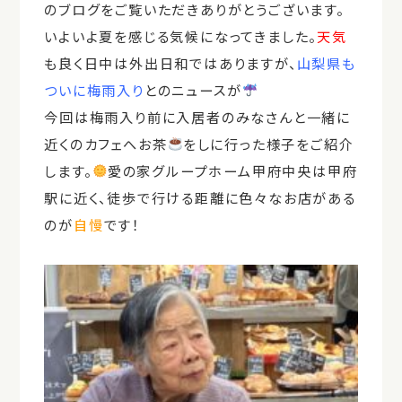
のブログをご覧いただきありがとうございます。
いよいよ夏を感じる気候になってきました。
天気
も良く日中は外出日和ではありますが、
山梨県も
ついに梅雨入り
とのニュースが
今回は梅雨入り前に入居者のみなさんと一緒に
近くのカフェへお茶
をしに行った様子をご紹介
します。
愛の家グループホーム甲府中央は甲府
駅に近く、徒歩で行ける距離に色々なお店がある
のが
自慢
です！